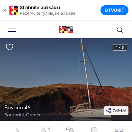
Stiahnite aplikáciu
×
OTVORIŤ
Rezervujte rýchlejšie a ľahšie
1 / 5
Bavaria 46
Zdieľať
Santorini, Greece