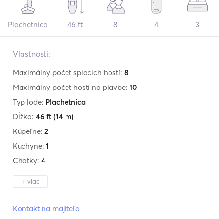
Plachetnica
46 ft
8
4
3
Vlastnosti:
Maximálny počet spiacich hostí:
8
Maximálny počet hostí na plavbe:
10
Typ lode:
Plachetnica
Dĺžka:
46 ft
(14 m)
Kúpeľne:
2
Kuchyne:
1
Chatky:
4
+ viac
Výrobca:
Bavaria
Kontakt na majiteľa
Model:
46 "CRUISER "