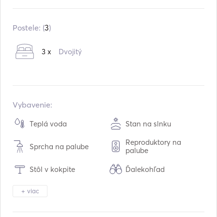
Zabudované v:
01 / 2005
Motory:
1 x 55hp
Postele: (
3
)
Typ paliva:
Diesel
3 x
Dvojitý
Kapacita vody:
500
L
Kapacita paliva:
200
L
Maximálna cestovná rýchlosť:
7
uzly
Vybavenie:
Teplá voda
Stan na slnku
Reproduktory na
Sprcha na palube
palube
Stôl v kokpite
Ďalekohľad
Svetlo pochodne
Elektrická toaleta
+ viac
Bezpečnostný systém
Chladnička