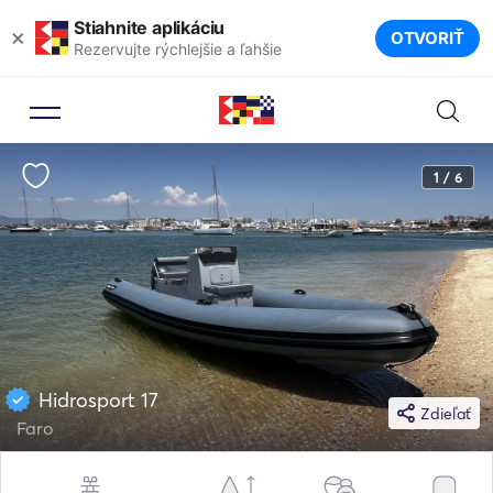
Stiahnite aplikáciu
×
OTVORIŤ
Rezervujte rýchlejšie a ľahšie
1 / 6
Hidrosport 17
Zdieľať
Faro