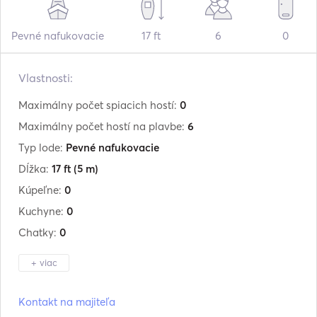
Pevné nafukovacie
17 ft
6
0
Vlastnosti:
Maximálny počet spiacich hostí:
0
Maximálny počet hostí na plavbe:
6
Typ lode:
Pevné nafukovacie
Dĺžka:
17 ft
(5 m)
Kúpeľne:
0
Kuchyne:
0
Chatky:
0
+ viac
Výrobca:
Hidrosport
Kontakt na majiteľa
Model:
565