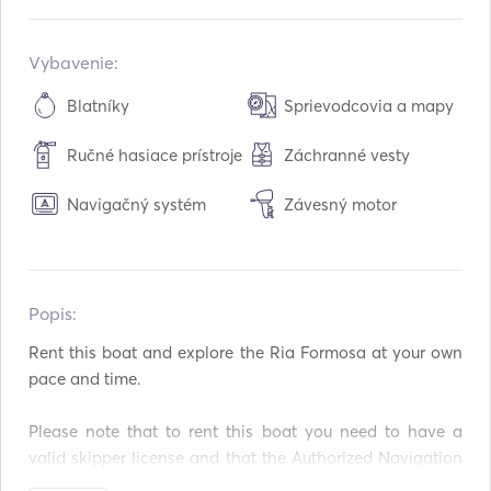
Zabudované v:
05 / 2026
Motory:
1 x 60hp
Vybavenie:
Typ paliva:
Benzín
Blatníky
Sprievodcovia a mapy
Spotreba:
15
L /hodina
Ručné hasiace prístroje
Záchranné vesty
Kapacita paliva:
90
L
Maximálna cestovná rýchlosť:
26
uzly
Navigačný systém
Závesný motor
Popis:   
Rent this boat and explore the Ria Formosa at your own 
pace and time. 

Please note that to rent this boat you need to have a 
valid skipper license and that the Authorized Navigation 
Area is only inside the Ria Formosa Lagoon and exit to 