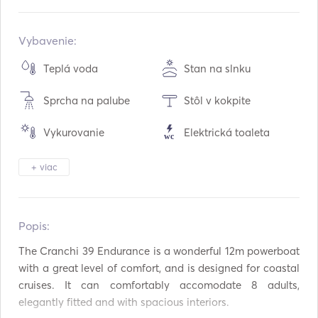
Zabudované v:
11 / 1999
Vybavenie v:
06 / 2020
Vybavenie:
Motory:
2 x 260hp
Teplá voda
Stan na slnku
Typ paliva:
Diesel
Sprcha na palube
Stôl v kokpite
Spotreba:
90
L /hodina
Kapacita vody:
400
L
Vykurovanie
Elektrická toaleta
Kapacita paliva:
600
L
Chladnička
Príbory / poháre / riady
Maximálna cestovná rýchlosť:
7
uzly
+ viac
Kávovar
Pripojenie Aux
Popis:   
Pripojenie USB
Solárne panely
The Cranchi 39 Endurance is a wonderful 12m powerboat 
Vybavenie na
Napájací menič
šnorchlovanie
with a great level of comfort, and is designed for coastal 
cruises. It can comfortably accomodate 8 adults, 
Padelová doska
AIS / NAVTEX
elegantly fitted and with spacious interiors.
