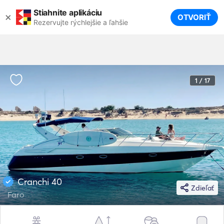
Stiahnite aplikáciu
×
OTVORIŤ
Rezervujte rýchlejšie a ľahšie
1 / 17
Cranchi 40
Zdieľať
Faro