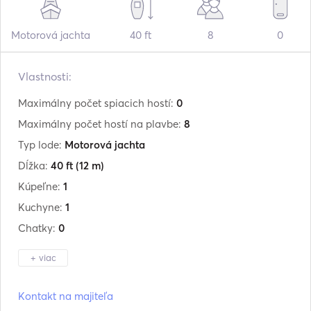
Motorová jachta
40 ft
8
0
Vlastnosti:
Maximálny počet spiacich hostí:
0
Maximálny počet hostí na plavbe:
8
Typ lode:
Motorová jachta
Dĺžka:
40 ft
(12 m)
Kúpeľne:
1
Kuchyne:
1
Chatky:
0
+ viac
Výrobca:
Cranchi
Kontakt na majiteľa
Model:
Endurance 39