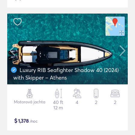
Luxury RIB Seafighter Shadow 40 (2024)
with Skipper – Athens
Motorová jachta
40 ft
4
2
2
12 m
$
1,378
/noc