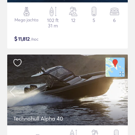
Mega jachta
102 ft
12
5
6
31 m
$
11,812
/noc
Technohull Alpha 40