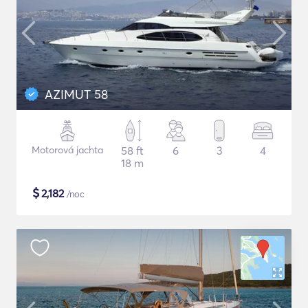
AZIMUT 58
Motorová jachta
58 ft
6
3
4
18 m
$
2,182
/noc