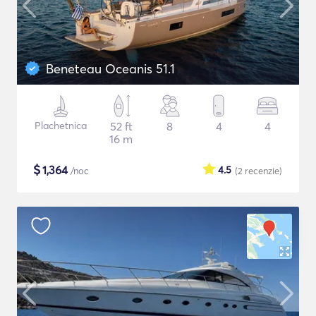
Beneteau Oceanis 51.1
Plachetnica
52 ft
8
4
4
16 m
$
1,364
4.5
/noc
(2
recenzie
)