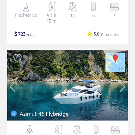
Plachetnica
50 ft
12
5
7
15 m
$
723
5.0
/noc
(1
recenzie
)
Azimut 46 Flybridge