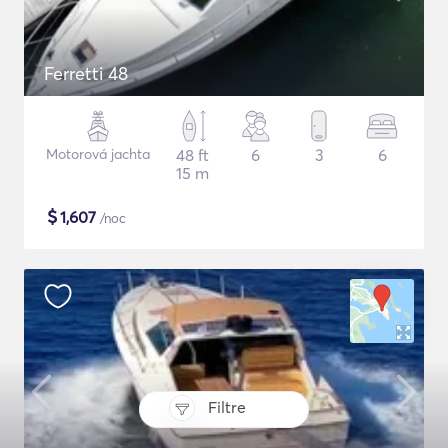
Ferretti 48
Motorová jachta
48 ft
6
3
6
15 m
$
1,607
/noc
Filtre