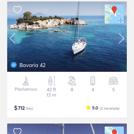
Bavaria 42
Plachetnica
42 ft
8
4
5
13 m
$
712
5.0
/noc
(2
recenzie
)