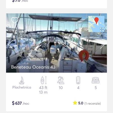
$
717
/noc
Beneteau Oceanis 43
Plachetnica
43 ft
10
4
5
13 m
$
637
5.0
/noc
(1
recenzie
)