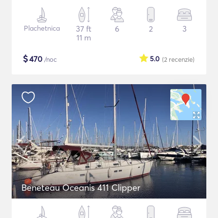
Plachetnica
37 ft
6
2
3
11 m
$
470
5.0
/noc
(2
recenzie
)
Beneteau Oceanis 411 Clipper