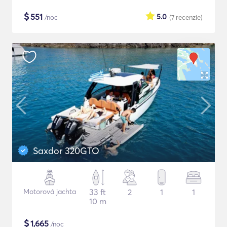
$
551
5.0
/noc
(7
recenzie
)
Saxdor 320GTO
Motorová jachta
33 ft
2
1
1
10 m
$
1,665
/noc