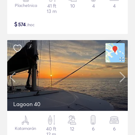
Plachetnica
41 ft
10
4
4
13 m
$
574
/noc
Lagoon 40
Katamarán
40 ft
12
6
6
12 m