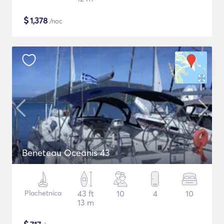
$
1,378
/noc
Beneteau Oceanis 43
Plachetnica
43 ft
10
4
10
13 m