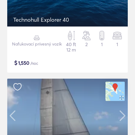
Technohull Explorer 40
Nafukovací prívesný vozík
40 ft
2
1
1
12 m
$
1,550
/noc