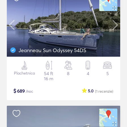
Jeanneau Sun Odyssey 54DS
Plachetnica
54 ft
8
4
5
16 m
$
689
5.0
/noc
(1
recenzie
)