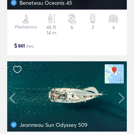
Beneteau Oceanis 45
Plachetnica
45 ft
6
3
4
14 m
$
861
/noc
Jeanneau Sun Odyssey 509