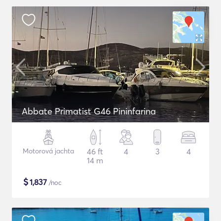
Abbate Primatist G46 Pininfarina
Motorová jachta
46 ft
4
3
4
14 m
$
1,837
/noc