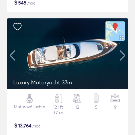
$
545
/noc
Luxury Motoryacht 37m
Motorová jachta
121 ft
12
5
9
37 m
$
13,764
/noc