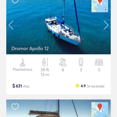
Dromor Apollo 12
Plachetnica
39 ft
8
3
5
12 m
$
631
4.9
/noc
(4
recenzie
)