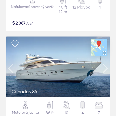
Nafukovací prívesný vozík
40 ft
12 Plavba
1
12 m
$
2,067
/deň
Canados 85
Motorová jachta
86 ft
10
4
7