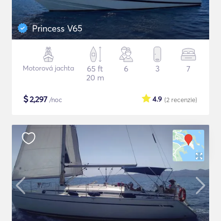
Princess V65
Motorová jachta
65 ft
6
3
7
20 m
$
2,297
4.9
/noc
(2
recenzie
)