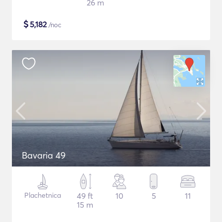
26 m
$
5,182
/noc
Bavaria 49
Plachetnica
49 ft
10
5
11
15 m