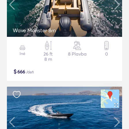
Wave Monster 8m
Iné
26 ft
8 Plavba
0
8 m
$
666
/deň