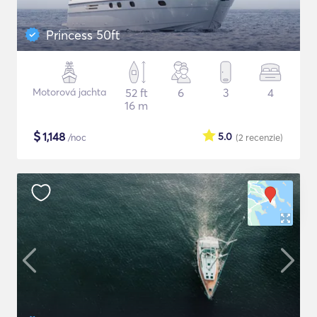
Princess 50ft
Motorová jachta
52 ft
6
3
4
16 m
$
1,148
5.0
/noc
(2
recenzie
)