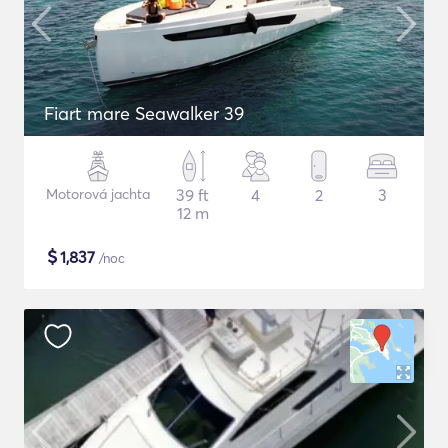
Fiart mare Seawalker 39
Motorová jachta
39 ft
4
2
3
12 m
$
1,837
/noc