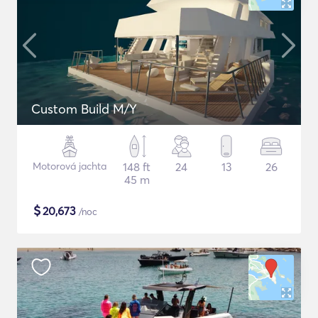
Custom Build M/Y
Motorová jachta
148 ft
24
13
26
45 m
$
20,673
/noc