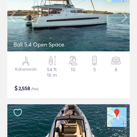
Bali 5.4 Open Space
Katamarán
54 ft
10
5
6
16 m
$
2,558
/noc