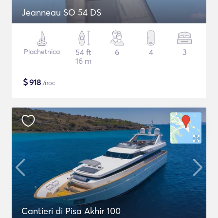
Jeanneau SO 54 DS
Plachetnica
54 ft
6
4
3
16 m
$
918
/noc
Cantieri di Pisa Akhir 100