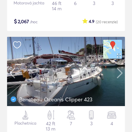
Motorová jachta
46 ft
6
3
3
14 m
$
2,067
4.9
/noc
(20
recenzie
)
Beneteau Oceanis Clipper 423
Plachetnica
42 ft
7
3
4
13 m