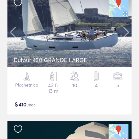
Dufour 430 GRANDE LARGE
Plachetnica
43 ft
10
4
5
13 m
$
410
/noc