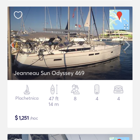
Jeanneau Sun Odyssey 469
Plachetnica
47 ft
8
4
4
14 m
$
1,251
/noc