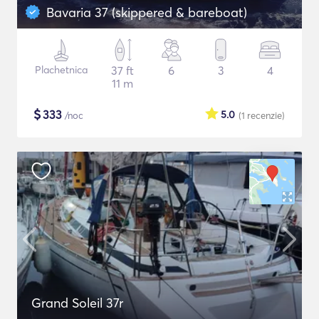
Bavaria 37 (skippered & bareboat)
Plachetnica
37 ft
6
3
4
11 m
$
333
5.0
/noc
(1
recenzie
)
Grand Soleil 37r